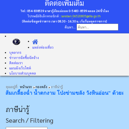
ติดต่อเพิ่มเติม
Tel : 054-838539 อาสากู้ภัยแม่ถอด 0-5483-8599
ตลอด 24 ชั่วโมง
ไปรษณีย์อิเล็กทรอนิกส์ :
saraban_06520805@dla.go.th
(ติดต่อข้อมูลข่าวสาร เวลา 08.30 - 16.30 น. เว้นวันหยุดราชการ)
ค้นหา...
แหล่งท่องเที่ยว
บุคลากร
ข่าวการจัดซื้อจัดจ้าง
ติดต่อเรา
แผนผังเว็บไซต์
นโยบายส่วนบุคคล
คุณอยู่ที่:
หน้าแรก
กองคลัง
ภาษีน่ารู้
ยงฉ่ำ น้ำตกงาม โป่งข่ามขลัง วังหินอ่อน" ด้วยความยินดียิ่ง"
ภาษีน่ารู้
Search / Filtering