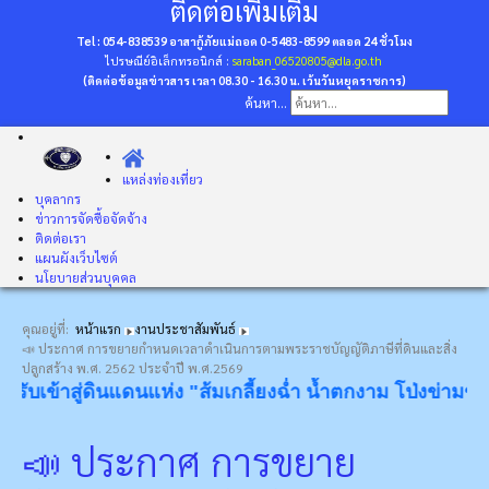
ติดต่อเพิ่มเติม
Tel : 054-838539 อาสากู้ภัยแม่ถอด 0-5483-8599
ตลอด 24 ชั่วโมง
ไปรษณีย์อิเล็กทรอนิกส์ :
saraban_06520805@dla.go.th
(ติดต่อข้อมูลข่าวสาร เวลา 08.30 - 16.30 น. เว้นวันหยุดราชการ)
ค้นหา...
แหล่งท่องเที่ยว
บุคลากร
ข่าวการจัดซื้อจัดจ้าง
ติดต่อเรา
แผนผังเว็บไซต์
นโยบายส่วนบุคคล
คุณอยู่ที่:
หน้าแรก
งานประชาสัมพันธ์
📣 ประกาศ การขยายกำหนดเวลาดำเนินการตามพระราชบัญญัติภาษีที่ดินและสิ่ง
ปลูกสร้าง พ.ศ. 2562 ประจำปี พ.ศ.2569
บเข้าสู่ดินแดนแห่ง "ส้มเกลี้ยงฉ่ำ น้ำตกงาม โป่งข่ามขลัง ว
📣 ประกาศ การขยาย