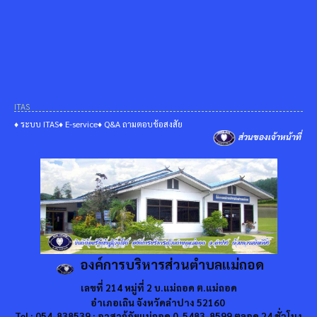
ITAS
♦ ระบบ ITAS
♦ E-service
♦ Q&A ถามตอบข้อสงสัย
ส่วนของเจ้าหน้าที่
องค์การบริหารส่วนตำบลแม่ถอด
เลขที่ 214 หมู่ที่ 2 บ.แม่ถอด ต.แม่ถอด
อำเภอเถิน จังหวัดลำปาง 52160
Tel : 054-838539 : อาสากู้ภัยแม่ถอด 0-5483-8599 ตลอด 24 ชั่วโมง