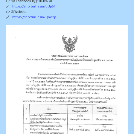
👉 🔵 Facebook (ดูรูปทั้งหมด)
🔗 :
https://shorturl.asia/gUp6f
👉 🌐 Website
🔗 :
https://shorturl.asia/Qno2p