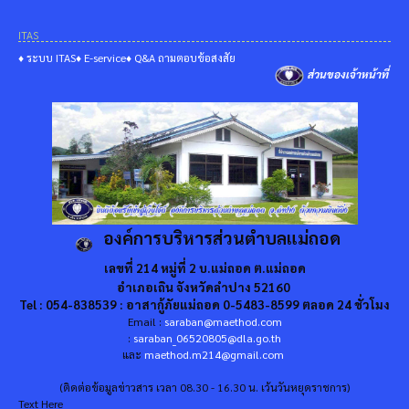
ITAS
♦ ระบบ ITAS
♦ E-service
♦ Q&A ถามตอบข้อสงสัย
ส่วนของเจ้าหน้าที่
องค์การบริหารส่วนตำบลแม่ถอด
เลขที่ 214 หมู่ที่ 2 บ.แม่ถอด ต.แม่ถอด
อำเภอเถิน จังหวัดลำปาง 52160
Tel : 054-838539 : อาสากู้ภัยแม่ถอด 0-5483-8599 ตลอด 24 ชั่วโมง
Email :
saraban@maethod.com
:
saraban_06520805@dla.go.th
และ
maethod.m214@gmail.com
(ติดต่อข้อมูลข่าวสาร เวลา 08.30 - 16.30 น. เว้นวันหยุดราชการ)
Text Here