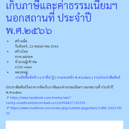
เก็บภาษีและค่าธรรมเนียมฯ
นอกสถานที่ ประจำปี
พ.ศ.๒๕๖๖
สร้างเมื่อ
วันจันทร์, 22 พฤษภาคม 2566
สร้างโดย
อบต.แม่ถอด
จำนวนผู้เข้าชม
6226 views
หมวดหมู่
งานจัดซื้อจัดจ้าง
|
ภาษีน่ารู้
|
งานกองคลัง พ.ศ.๒๕๖๖
|
งานประชาสัมพันธ์
ประชาสัมพันธ์โครงการจัดเก็บภาษีและค่าธรรมเนียมฯ นอกสถานที่ ประจำปี
พ.ศ.๒๕๖๖
📌
https://www.facebook.com/media/set/?
vanity=maethoddotcom&set=a.616994417132339
📌
https://www.maethod.com/index.php/content-page/item/1486-2023-05-
22