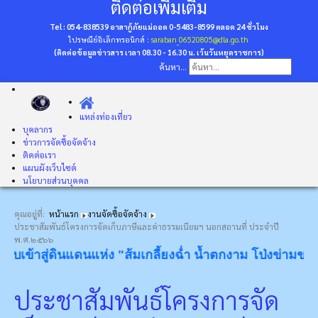
ติดต่อเพิ่มเติม
Tel : 054-838539 อาสากู้ภัยแม่ถอด 0-5483-8599
ตลอด 24 ชั่วโมง
ไปรษณีย์อิเล็กทรอนิกส์ :
saraban_06520805@dla.go.th
(ติดต่อข้อมูลข่าวสาร เวลา 08.30 - 16.30 น. เว้นวันหยุดราชการ)
ค้นหา...
แหล่งท่องเที่ยว
บุคลากร
ข่าวการจัดซื้อจัดจ้าง
ติดต่อเรา
แผนผังเว็บไซต์
นโยบายส่วนบุคคล
คุณอยู่ที่:
หน้าแรก
งานจัดซื้อจัดจ้าง
ประชาสัมพันธ์โครงการจัดเก็บภาษีและค่าธรรมเนียมฯ นอกสถานที่ ประจำปี
พ.ศ.๒๕๖๖
บเข้าสู่ดินแดนแห่ง "ส้มเกลี้ยงฉ่ำ น้ำตกงาม โป่งข่ามขลัง วั
ประชาสัมพันธ์โครงการจัด