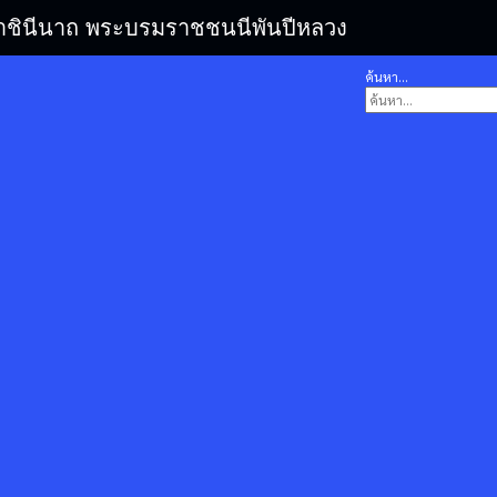
รมราชินีนาถ พระบรมราชชนนีพันปีหลวง
ค้นหา...