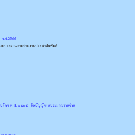
ณ พ.ศ.2566
ติงบประมาณรายจ่าย
งานประชาสัมพันธ์
กปลัดฯ พ.ศ. ๒๕๖๕
|
ข้อบัญญัติงบประมาณรายจ่าย
ณ พ.ศ.2565