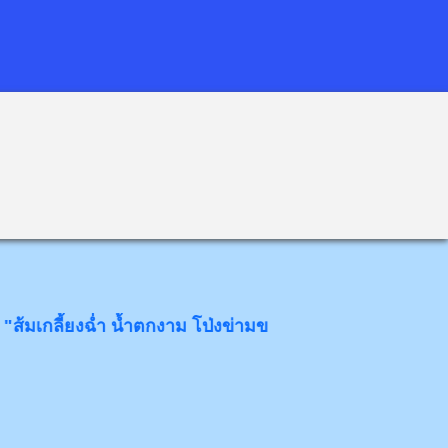
้ยงฉ่ำ น้ำตกงาม โป่งข่ามขลัง วังหินอ่อน" ด้วยความยินดียิ่ง