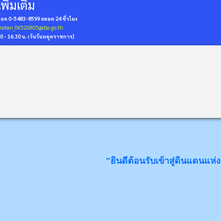
พิ่มเติม
่ถอด 0-5483-8599
ตลอด 24 ชั่วโมง
araban_06520805@dla.go.th
30 - 16.30 น. เว้นวันหยุดราชการ)
"ยินดีต้อนรับเข้าสู่ดินแดนแห่ง "ส้มเกลี