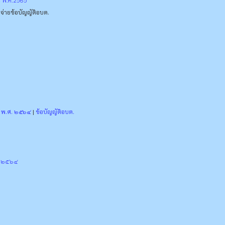
จ่าย
ข้อบัญญัติอบต.
ฯ พ.ศ. ๒๕๖๔
|
ข้อบัญญัติอบต.
ศ.๒๕๖๔