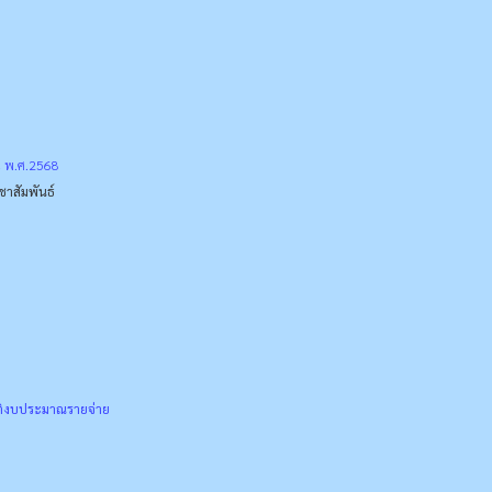
ณ พ.ศ.2568
าสัมพันธ์
ติงบประมาณรายจ่าย