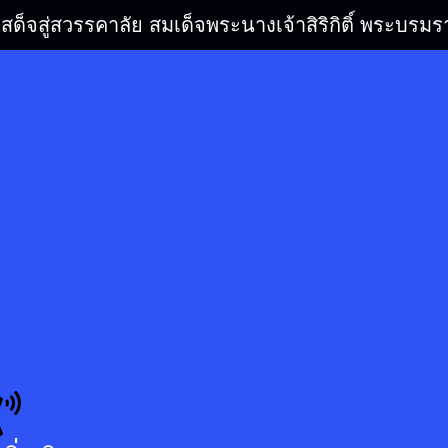
เสด็จสู่สวรรคาลัย สมเด็จพระนางเจ้าสิริกิติ์ พระบ