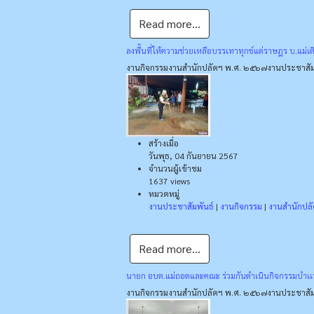
Read more...
ลงพื้นที่ให้ความช่วยเหลือบรรเทาทุกข์แด่ราษฎร บ.แม่เ
งานกิจกรรม
งานสำนักปลัดฯ พ.ศ. ๒๕๖๗
งานประชาสัม
สร้างเมื่อ
วันพุธ, 04 กันยายน 2567
จำนวนผู้เข้าชม
1637 views
หมวดหมู่
งานประชาสัมพันธ์
|
งานกิจกรรม
|
งานสำนักปล
Read more...
นายก อบต.แม่ถอดและคณะ ร่วมกันดำเนินกิจกรรมบำเเพ
งานกิจกรรม
งานสำนักปลัดฯ พ.ศ. ๒๕๖๗
งานประชาสัม