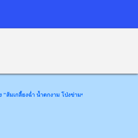
ี้ยงฉ่ำ น้ำตกงาม โป่งข่ามขลัง วังหินอ่อน" ด้วยความยินดียิ่