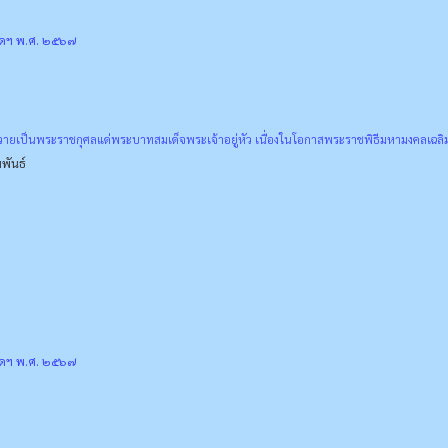
ัดฯ พ.ศ. ๒๕๖๗
ถวายเป็นพระราชกุศลแด่พระบาทสมเด็จพระเจ้าอยู่หัว เนื่องในโอกาสพระราชพิธีมหามงคลเ
พันธ์
ัดฯ พ.ศ. ๒๕๖๗