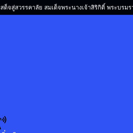
เสด็จสู่สวรรคาลัย สมเด็จพระนางเจ้าสิริกิติ์ พระบ