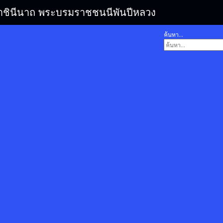
รมราชินีนาถ พระบรมราชชนนีพันปีหลวง
ค้นหา...