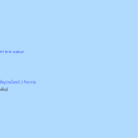
ัดฯ พ.ศ. ๒๕๖๗
พ็ญประโยชน์ 2 กิจกรรม
พันธ์