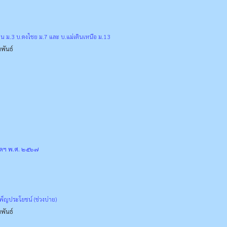
ติน ม.3 บ.ดงไชย ม.7 และ บ.แม่เตินเหนือ ม.13
พันธ์
ัดฯ พ.ศ. ๒๕๖๗
็ญประโยชน์ (ช่วงบ่าย)
พันธ์