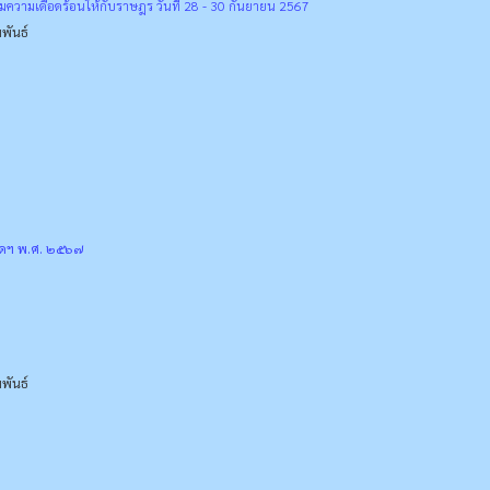
มความเดือดร้อนให้กับราษฎร วันที่ 28 - 30 กันยายน 2567
พันธ์
ัดฯ พ.ศ. ๒๕๖๗
พันธ์