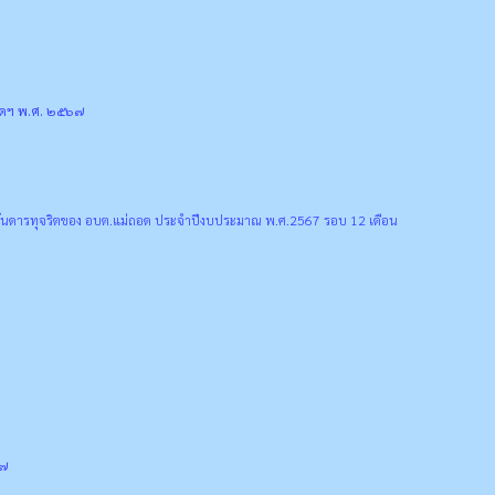
ัดฯ พ.ศ. ๒๕๖๗
กันดารทุจริตของ อบต.แม่ถอด ประจำปีงบประมาณ พ.ศ.2567 รอบ 12 เดือน
๖๗