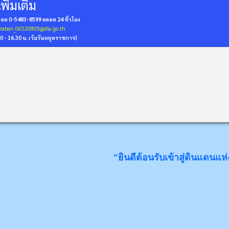
พิ่มเติม
่ถอด 0-5483-8599
ตลอด 24 ชั่วโมง
araban_06520805@dla.go.th
30 - 16.30 น. เว้นวันหยุดราชการ)
"ยินดีต้อนรับเข้าสู่ดินแดนแห่ง "ส้มเกล