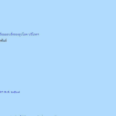
พร้อมมอบสิ่งของอุปโภค บริโภคฯ
พันธ์
ัดฯ พ.ศ. ๒๕๖๗