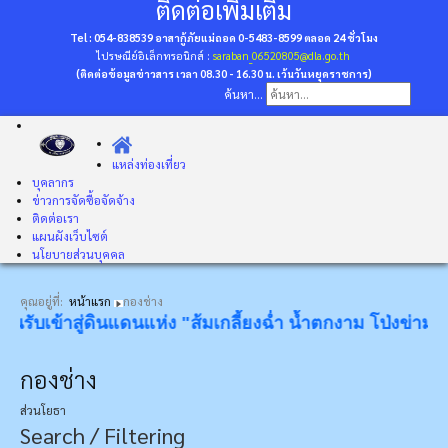
ติดต่อเพิ่มเติม
Tel : 054-838539 อาสากู้ภัยแม่ถอด 0-5483-8599
ตลอด 24 ชั่วโมง
ไปรษณีย์อิเล็กทรอนิกส์ :
saraban_06520805@dla.go.th
(ติดต่อข้อมูลข่าวสาร เวลา 08.30 - 16.30 น. เว้นวันหยุดราชการ)
ค้นหา...
แหล่งท่องเที่ยว
บุคลากร
ข่าวการจัดซื้อจัดจ้าง
ติดต่อเรา
แผนผังเว็บไซต์
นโยบายส่วนบุคคล
คุณอยู่ที่:
หน้าแรก
กองช่าง
นรับเข้าสู่ดินแดนแห่ง "ส้มเกลี้ยงฉ่ำ น้ำตกงาม โป่งข่ามขลัง
กองช่าง
ส่วนโยธา
Search / Filtering