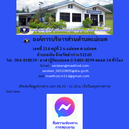
องค์การบริหารส่วนตำบลแม่ถอด
เลขที่ 214 หมู่ที่ 2 บ.แม่ถอด ต.แม่ถอด
อำเภอเถิน จังหวัดลำปาง 52160
Tel : 054-838539 : อาสากู้ภัยแม่ถอด 0-5483-8599 ตลอด 24 ชั่วโมง
Email :
saraban@maethod.com
:
saraban_06520805@dla.go.th
และ
maethod.m214@gmail.com
(ติดต่อข้อมูลข่าวสาร เวลา 08.30 - 16.30 น. เว้นวันหยุดราชการ)
Text Here