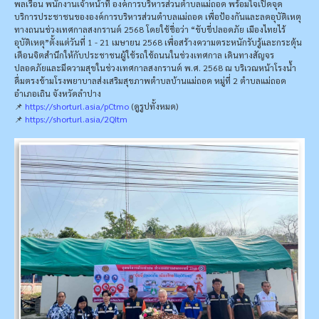
พลเรือน พนักงานเจ้าหน้าที่ องค์การบริหารส่วนตำบลแม่ถอด พร้อมใจเปิดจุด
บริการประชาชนขององค์การบริหารส่วนตำบลแม่ถอด เพื่อป้องกันและลดอุบัติเหตุ
ทางถนนช่วงเทศกาลสงกรานต์ 2568 โดยใช้ชื่อว่า “ขับขี่ปลอดภัย เมืองไทยไร้
อุบัติเหตุ”ตั้งแต่วันที่ 1 - 21 เมษายน 2568 เพื่อสร้างความตระหนักรับรู้และกระตุ้น
เตือนจิตสำนึกให้กับประชาชนผู้ใช้รถใช้ถนนในช่วงเทศกาล เดินทางสัญจร
ปลอดภัยและมีความสุขในช่วงเทศกาลสงกรานต์ พ.ศ. 2568 ณ บริเวณหน้าโรงน้ำ
ดื่มตรงข้ามโรงพยาบาลส่งเสริมสุขภาพตำบลบ้านแม่ถอด หมู่ที่ 2 ตำบลแม่ถอด
อำเภอเถิน จังหวัดลำปาง
📌
https://shorturl.asia/pCtmo
(ดูรูปทั้งหมด)
📌
https://shorturl.asia/2QItm