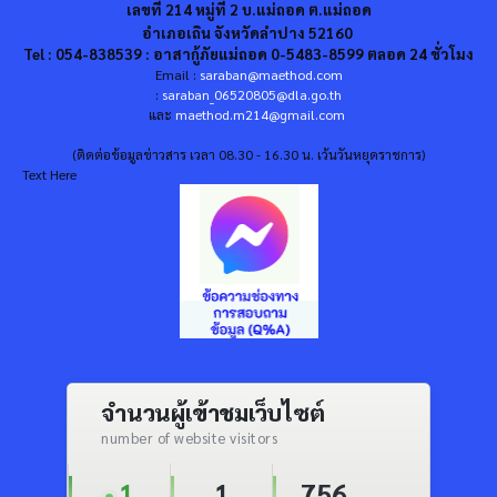
เลขที่ 214 หมู่ที่ 2 บ.แม่ถอด ต.แม่ถอด
อำเภอเถิน จังหวัดลำปาง 52160
Tel : 054-838539 : อาสากู้ภัยแม่ถอด 0-5483-8599 ตลอด 24 ชั่วโมง
Email :
saraban@maethod.com
:
saraban_06520805@dla.go.th
และ
maethod.m214@gmail.com
(ติดต่อข้อมูลข่าวสาร เวลา 08.30 - 16.30 น. เว้นวันหยุดราชการ)
Text Here
จำนวนผู้เข้าชมเว็บไซต์
number of website visitors
1
1
756