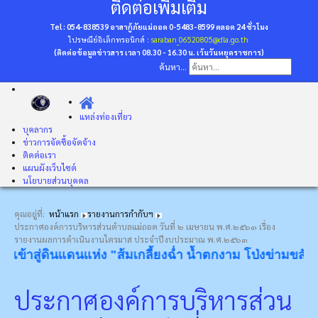
ติดต่อเพิ่มเติม
Tel : 054-838539 อาสากู้ภัยแม่ถอด 0-5483-8599
ตลอด 24 ชั่วโมง
ไปรษณีย์อิเล็กทรอนิกส์ :
saraban_06520805@dla.go.th
(ติดต่อข้อมูลข่าวสาร เวลา 08.30 - 16.30 น. เว้นวันหยุดราชการ)
ค้นหา...
แหล่งท่องเที่ยว
บุคลากร
ข่าวการจัดซื้อจัดจ้าง
ติดต่อเรา
แผนผังเว็บไซต์
นโยบายส่วนบุคคล
คุณอยู่ที่:
หน้าแรก
รายงานการกำกับฯ
ประกาศองค์การบริหารส่วนตำบลแม่ถอด วันที่ ๒ เมษายน พ.ศ.๒๕๖๓ เรื่อง
รายงานผลการดำเนินงานไตรมาส ประจำปีงบประมาณ พ.ศ.๒๕๖๓
้าสู่ดินแดนแห่ง "ส้มเกลี้ยงฉ่ำ น้ำตกงาม โป่งข่ามขลัง วังหิ
ประกาศองค์การบริหารส่วน